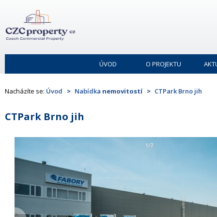
ÚVOD
O PROJEKTU
AKT
Nacházíte se:
Úvod
Nabídka
nemovitostí
CTPark Brno jih
CTPark Brno jih
1/7