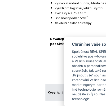
vysoký standard budov, A-třída des
využití pro logistiku, lehkou výrobu
světlá výška 7.5 / 10 m
2
únosnost podlah 5t/m
flexibilní nakládací rampy
Neváhejte nás kontaktovat, připra
poptávky.
Chráníme vaše s
Společnost REAL SPEK
spolehlivé poskytován
a Vašich zkušeností ja
obsahu a personalizov
stránkách, tak také na
„Přijmout vše“ souhlas
zpracování Vašich oso
marketingovým partnerů
jiné technologie rovně
Copyright © 2019
Real Spektrum a.s.
, Vš
neudělíte svůj souhla
technologie.