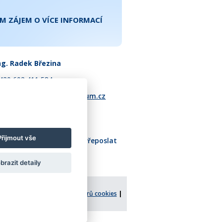
M ZÁJEM O VÍCE INFORMACÍ
ng. Radek Březina
420 602 411 584
adek.brezina@realspektrum.cz
Přijmout vše
Tisk
Přeposlat
brazit detaily
tostí
|
zásady používání souborů cookies
|