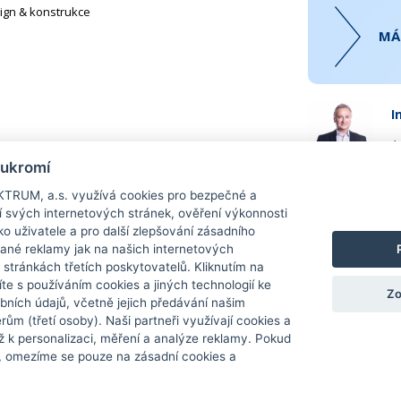
ign & konstrukce
MÁ
I
+
víme vám nabídku na základě specifikace vaší
oukromí
r
TRUM, a.s. využívá cookies pro bezpečné a
í svých internetových stránek, ověření výkonnosti
ko uživatele a pro další zlepšování zásadního
ané reklamy jak na našich internetových
 stránkách třetích poskytovatelů. Kliknutím na
íte s používáním cookies a jiných technologií ke
Zo
bních údajů, včetně jejich předávání našim
m (třetí osoby). Naši partneři využívají cookies a
ž k personalizaci, měření a analýze reklamy. Pokud
echna práva vyhrazena |
Podívejte se na další
nabídku komerčních nemovi
s, omezíme se pouze na zásadní cookies a