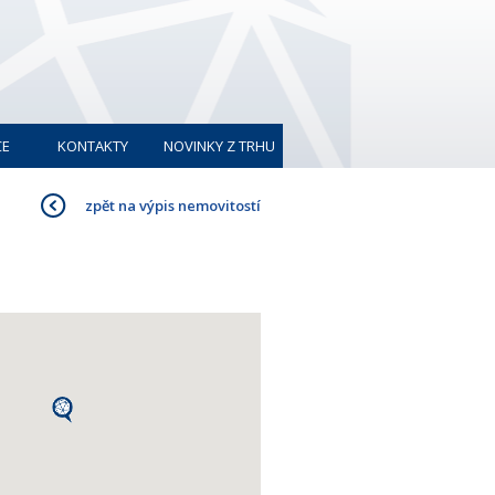
CE
KONTAKTY
NOVINKY Z TRHU
zpět na výpis nemovitostí