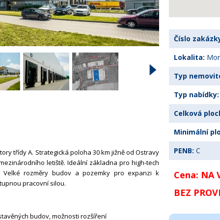
Číslo zakázk
Lokalita:
Mora
Typ nemovito
Typ nabídky:
Celková ploch
Minimální pl
PENB:
C
ory třídy A. Strategická poloha 30 km
jižně od Ostravy
 mezinárodního letiště. Ideální základna pro high-tech
v. Velké rozměry budov a pozemky pro expanzi k
Cena: NA
tupnou pracovní silou.
BEZ PROV
stavěných budov, možnosti rozšíření