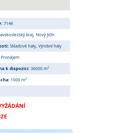
y:
7146
vskoslezský kraj, Nový Jičín
sti:
Skladové haly, Výrobní haly
Pronájem
2
a k dispozici:
36000 m
2
ocha:
1000 m
 VYŽÁDÁNÍ
IZE