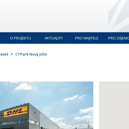
O PROJEKTU
AKTUALITY
PRO MAJITELE
PRO ZÁJEM
ostí
CTPark Nový Jičín
1/4