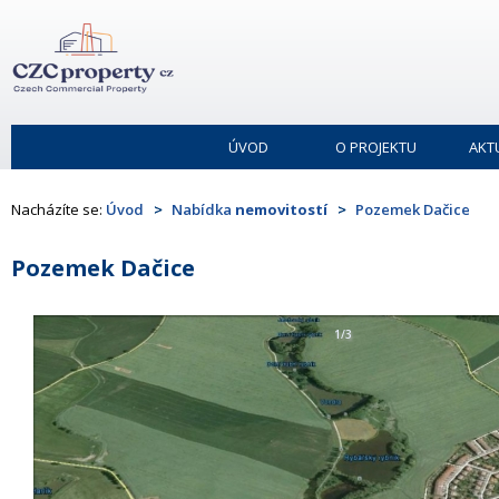
ÚVOD
O PROJEKTU
AKT
Nacházíte se:
Úvod
Nabídka
nemovitostí
Pozemek Dačice
Pozemek Dačice
1/3