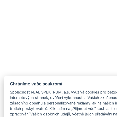
z/jihocesky-
cz/jihomoravsky-
z/karlovarsky-
z/kraj-
cz/kralovehradecky-
z/liberecky-
cz/moravskoslezsky-
Chráníme vaše soukromí
cz/olomoucky-
Společnost REAL SPEKTRUM, a.s. využívá cookies pro bezpe
cz/pardubicky-
internetových stránek, ověření výkonnosti a Vašich zkušeností
zásadního obsahu a personalizované reklamy jak na našich i
z/plzensky-
třetích poskytovatelů. Kliknutím na „Přijmout vše“ souhlasíte
zpracování Vašich osobních údajů, včetně jejich předávání n