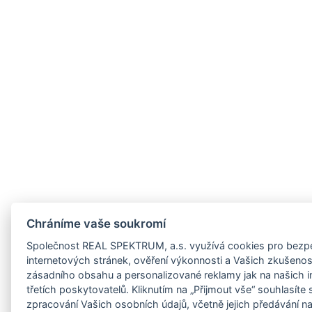
z/jihocesky-
cz/jihomoravsky-
z/karlovarsky-
z/kraj-
cz/kralovehradecky-
z/liberecky-
cz/moravskoslezsky-
Chráníme vaše soukromí
cz/olomoucky-
Společnost REAL SPEKTRUM, a.s. využívá cookies pro bezpe
cz/pardubicky-
internetových stránek, ověření výkonnosti a Vašich zkušeností
zásadního obsahu a personalizované reklamy jak na našich i
z/plzensky-
třetích poskytovatelů. Kliknutím na „Přijmout vše“ souhlasíte
zpracování Vašich osobních údajů, včetně jejich předávání n