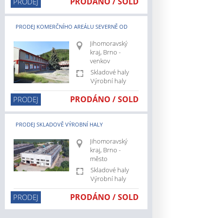
PRODÁNO / SOLD
PRODEJ
z/prodej/vyrobni-
cz/prodej/pozemky
PRODEJ KOMERČNÍHO AREÁLU SEVERNĚ OD
.cz/pronajem/pozemky
Jihomoravský
BRNA
z/hlavni-
kraj, Brno -
venkov
Skladové haly
z/jihocesky-
Výrobní haly
PRODÁNO / SOLD
cz/jihomoravsky-
PRODEJ
z/kraj-
PRODEJ SKLADOVĚ VÝROBNÍ HALY
z/plzensky-
Jihomoravský
kraj, Brno -
město
z/ustecky-
Skladové haly
Výrobní haly
z/zlinsky-
PRODÁNO / SOLD
PRODEJ
z/hlavni-