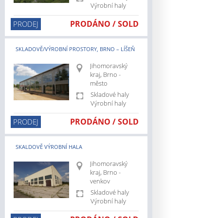
Výrobní haly
.cz/pozemky
cz/kralovehradecky-
PRODÁNO / SOLD
PRODEJ
z/karlovarsky-
SKLADOVĚ/VÝROBNÍ PROSTORY, BRNO – LÍŠEŇ
cz/stredocesky-
Jihomoravský
kraj, Brno -
z/liberecky-
město
Skladové haly
cz/moravskoslezsky-
Výrobní haly
PRODÁNO / SOLD
PRODEJ
cz/olomoucky-
cz/pardubicky-
SKALDOVĚ VÝROBNÍ HALA
cz/prodej/skladove-
Jihomoravský
kraj, Brno -
venkov
cz/pronajem/skladove-
Skladové haly
Výrobní haly
cz/pronajem/vyrobni-