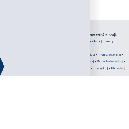
z/jihocesky-
Vrátit se o jednu úroveň nahoru
cz/jihomoravsky-
Máme skladové haly na prodej v krásném Jihomoravském kraji.
Kontaktujte nás. |
zásady používání souborů cookies
|
zásady
zpracování osobních údajů
z/karlovarsky-
Kde hledáte nemovitost?
-
-
-
Hlavní město Praha
Jihočeský kraj
Jihomoravský kraj
-
-
-
-
-
Karlovarský kraj
kraj Vysočina
Královéhradecký kraj
Liberecký kraj
Moravskoslezský kraj
-
-
-
-
-
z/kraj-
Olomoucký kraj
Pardubický kraj
Plzeňský kraj
Středočeský kraj
Ústecký kraj
Zlínský kraj
cz/kralovehradecky-
z/liberecky-
cz/moravskoslezsky-