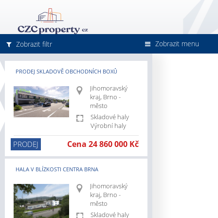
Zobrazit menu
Zobrazit filtr
PRODEJ SKLADOVĚ OBCHODNÍCH BOXŮ
Jihomoravský
kraj, Brno -
město
Skladové haly
Výrobní haly
cz/jihomoravsky-
Cena 24 860 000 Kč
PRODEJ
cz/pronajem
HALA V BLÍZKOSTI CENTRA BRNA
cz/prodej
Jihomoravský
z/skladove-
kraj, Brno -
město
z/vyrobni-
Skladové haly