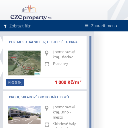
Zobrazit menu
Zobrazit filtr
POZEMEK U DÁLNICE D2, HUSTOPEČE U BRNA
Jihomoravský
kraj, Břeclav
Pozemky
cz/jihomoravsky-
2
1 000 Kč/m
PRODEJ
PRODEJ SKLADOVĚ OBCHODNÍCH BOXŮ
cz/pronajem
cz/prodej
Jihomoravský
z/skladove-
kraj, Brno -
město
z/vyrobni-
Skladové haly