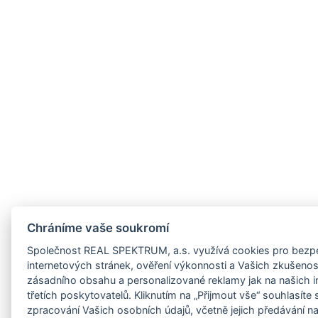
Pozemky
z/jihocesky-
PRODÁNO / SOLD
PRODEJ
cz/jihomoravsky-
z/karlovarsky-
PRODEJ KOMERČNÍHO AREÁLU SEVERNĚ OD
Jihomoravský
z/kraj-
BRNA
kraj, Brno -
venkov
cz/kralovehradecky-
Skladové haly
Výrobní haly
z/liberecky-
PRODÁNO / SOLD
PRODEJ
cz/moravskoslezsky-
Chráníme vaše soukromí
PRODEJ SKLADOVĚ VÝROBNÍ HALY
cz/olomoucky-
Společnost REAL SPEKTRUM, a.s. využívá cookies pro bezpe
Jihomoravský
cz/pardubicky-
internetových stránek, ověření výkonnosti a Vašich zkušeností
kraj, Brno -
město
zásadního obsahu a personalizované reklamy jak na našich i
z/plzensky-
třetích poskytovatelů. Kliknutím na „Přijmout vše“ souhlasíte
Skladové haly
Výrobní haly
zpracování Vašich osobních údajů, včetně jejich předávání n