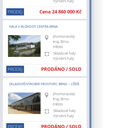
Výrobní haly
.cz/pozemky
Cena 24 860 000 Kč
PRODEJ
cz/kralovehradecky-
z/karlovarsky-
HALA V BLÍZKOSTI CENTRA BRNA
cz/stredocesky-
Jihomoravský
kraj, Brno -
město
z/liberecky-
Skladové haly
Výrobní haly
cz/moravskoslezsky-
PRODÁNO / SOLD
PRODEJ
cz/olomoucky-
cz/pardubicky-
SKLADOVĚ/VÝROBNÍ PROSTORY, BRNO – LÍŠEŇ
Jihomoravský
cz/prodej/skladove-
kraj, Brno -
město
cz/pronajem/skladove-
Skladové haly
Výrobní haly
cz/pronajem/vyrobni-
PRODÁNO / SOLD
PRODEJ