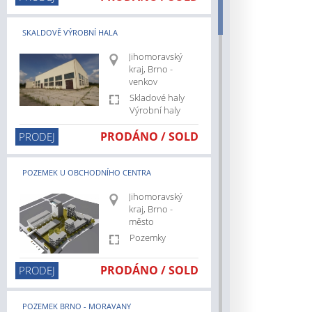
z/prodej/vyrobni-
SKALDOVĚ VÝROBNÍ HALA
cz/prodej/pozemky
.cz/pronajem/pozemky
Jihomoravský
z/hlavni-
kraj, Brno -
venkov
Skladové haly
Výrobní haly
z/jihocesky-
PRODÁNO / SOLD
PRODEJ
cz/jihomoravsky-
z/kraj-
POZEMEK U OBCHODNÍHO CENTRA
Jihomoravský
z/plzensky-
kraj, Brno -
město
z/ustecky-
Pozemky
z/zlinsky-
PRODÁNO / SOLD
PRODEJ
z/hlavni-
POZEMEK BRNO - MORAVANY