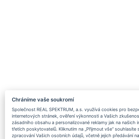
z/jihocesky-
cz/jihomoravsky-
z/karlovarsky-
z/kraj-
cz/kralovehradecky-
z/liberecky-
cz/moravskoslezsky-
Chráníme vaše soukromí
cz/olomoucky-
Společnost REAL SPEKTRUM, a.s. využívá cookies pro bezpe
cz/pardubicky-
internetových stránek, ověření výkonnosti a Vašich zkušeností
zásadního obsahu a personalizované reklamy jak na našich i
z/plzensky-
třetích poskytovatelů. Kliknutím na „Přijmout vše“ souhlasíte
zpracování Vašich osobních údajů, včetně jejich předávání n