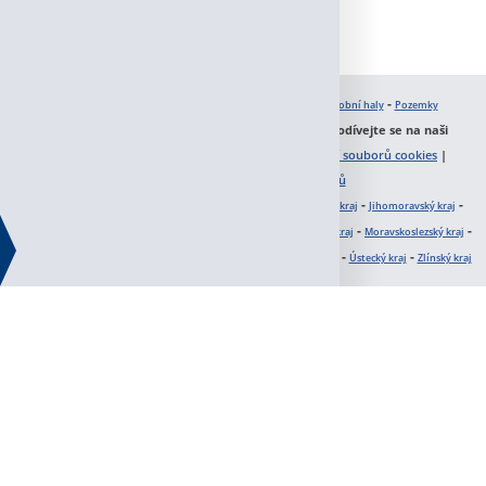
z/jihocesky-
Jaký typ nemovitosti hledáte?
-
-
Skladové haly
Výrobní haly
Pozemky
cz/jihomoravsky-
I v Jihočeském kraji máme komerční prostory. Podívejte se na naši
nabídku. Jsme profesionálové. |
zásady používání souborů cookies
|
zásady zpracování osobních údajů
z/karlovarsky-
Kde hledáte nemovitost?
-
-
-
Hlavní město Praha
Jihočeský kraj
Jihomoravský kraj
-
-
-
-
-
Karlovarský kraj
kraj Vysočina
Královéhradecký kraj
Liberecký kraj
Moravskoslezský kraj
-
-
-
-
-
z/kraj-
Olomoucký kraj
Pardubický kraj
Plzeňský kraj
Středočeský kraj
Ústecký kraj
Zlínský kraj
cz/kralovehradecky-
z/liberecky-
cz/moravskoslezsky-