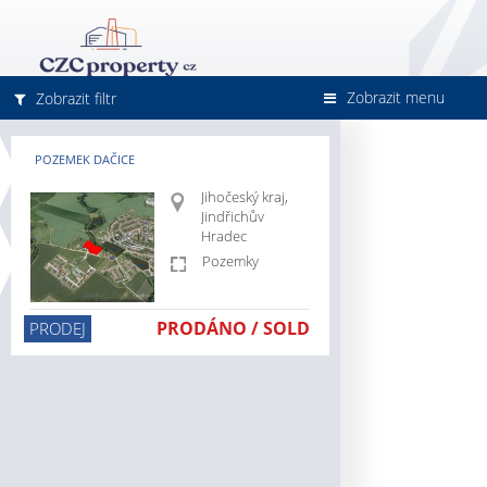
Zobrazit menu
Zobrazit filtr
POZEMEK DAČICE
Jihočeský kraj,
Jindřichův
Hradec
Pozemky
cz/jihomoravsky-
PRODÁNO / SOLD
PRODEJ
cz/pronajem
cz/prodej
z/skladove-
z/vyrobni-