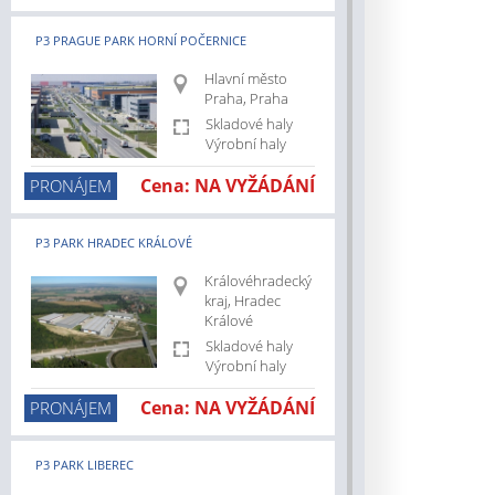
z/prodej/vyrobni-
P3 PRAGUE PARK HORNÍ POČERNICE
cz/prodej/pozemky
Hlavní město
.cz/pronajem/pozemky
Praha, Praha
z/hlavni-
Skladové haly
Výrobní haly
z/jihocesky-
Cena: NA VYŽÁDÁNÍ
PRONÁJEM
cz/jihomoravsky-
P3 PARK HRADEC KRÁLOVÉ
z/kraj-
Královéhradecký
kraj, Hradec
z/plzensky-
Králové
Skladové haly
z/ustecky-
Výrobní haly
Cena: NA VYŽÁDÁNÍ
PRONÁJEM
z/zlinsky-
z/hlavni-
P3 PARK LIBEREC