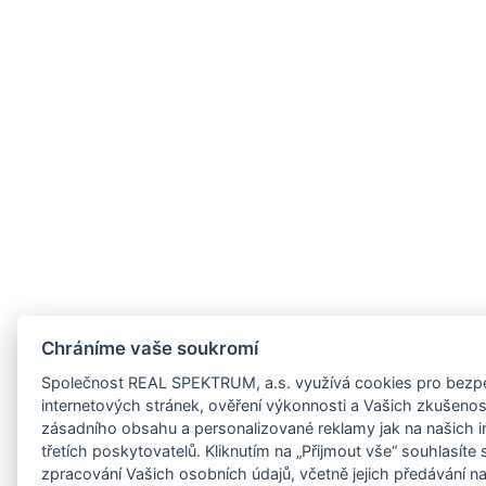
VGP PARK ÚSTÍ NAD LABEM
z/jihocesky-
Ústecký kraj, Ústí
nad Labem
cz/jihomoravsky-
Skladové haly
Výrobní haly
z/karlovarsky-
Cena: NA VYŽÁDÁNÍ
PRONÁJEM
z/kraj-
cz/kralovehradecky-
CTPARK BOR
Plzeňský kraj,
z/liberecky-
Tachov
Skladové haly
cz/moravskoslezsky-
Výrobní haly
Chráníme vaše soukromí
cz/olomoucky-
Cena: NA VYŽÁDÁNÍ
PRONÁJEM
Společnost REAL SPEKTRUM, a.s. využívá cookies pro bezpe
cz/pardubicky-
internetových stránek, ověření výkonnosti a Vašich zkušeností
CTPARK BRNO
zásadního obsahu a personalizované reklamy jak na našich i
z/plzensky-
třetích poskytovatelů. Kliknutím na „Přijmout vše“ souhlasíte
Jihomoravský
zpracování Vašich osobních údajů, včetně jejich předávání n
kraj, Brno -