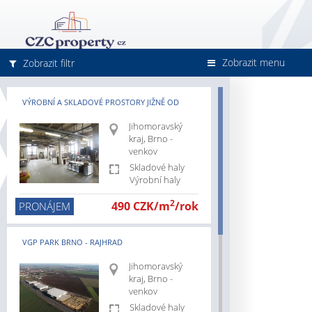
Zobrazit menu
Zobrazit filtr
VÝROBNÍ A SKLADOVÉ PROSTORY JIŽNĚ OD
Jihomoravský
BRNA
kraj, Brno -
venkov
Skladové haly
Výrobní haly
cz/jihomoravsky-
2
490 CZK/m
/rok
PRONÁJEM
cz/pronajem
VGP PARK BRNO - RAJHRAD
cz/prodej
Jihomoravský
z/skladove-
kraj, Brno -
venkov
z/vyrobni-
Skladové haly