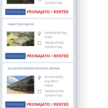
Výrobní haly
.cz/pozemky
cz/kralovehradecky-
PRONAJATO / RENTED
PRONÁJEM
z/karlovarsky-
PANATTONI PARK AŠ
cz/stredocesky-
Karlovarský kraj,
Cheb
z/liberecky-
Skladové haly
Výrobní haly
cz/moravskoslezsky-
PRONAJATO / RENTED
PRONÁJEM
cz/olomoucky-
SKLADOVĚ/VÝROBNÍ PROSTORY, RDPARK
cz/pardubicky-
Jihomoravský
BRNO – LÍŠEŇ
cz/prodej/skladove-
kraj, Brno -
město
Skladové haly
cz/pronajem/skladove-
Výrobní haly
cz/pronajem/vyrobni-
PRONAJATO / RENTED
PRONÁJEM